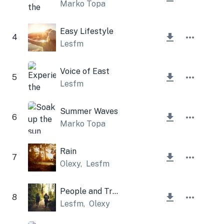
Marko Topa
Easy Lifestyle
4
Lesfm
Voice of East
5
Lesfm
Summer Waves
6
Marko Topa
Rain
7
Olexy
,
Lesfm
People and Trees
8
Lesfm
,
Olexy