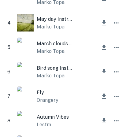
Marko Topa
May day Instrumental
4
Marko Topa
March clouds Instrumental
5
Marko Topa
Bird song Instrumental
6
Marko Topa
Fly
7
Orangery
Autumn Vibes
8
Lesfm