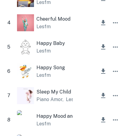
Lesfm
Cheerful Mood
4
Lesfm
Happy Baby
5
Lesfm
Happy Song
6
Lesfm
Sleep My Child
7
Piano Amor
,
Lesfm
Happy Mood and Ukulele
8
Lesfm