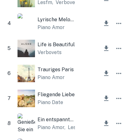
Lesfm
,
Verbovets
Lyrische Melodie
4
Piano Amor
Life is Beautiful
5
Verbovets
Trauriges Paris
6
Piano Amor
Fliegende Liebe
7
Piano Date
Ein entspannter Abend
8
Piano Amor
,
Lesfm