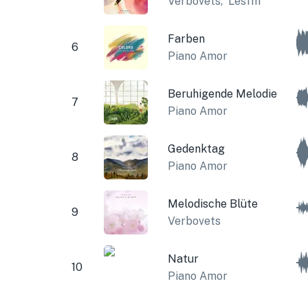
Verbovets
,
Lesfm
Farben
6
Piano Amor
Beruhigende Melodie
7
Piano Amor
Gedenktag
8
Piano Amor
Melodische Blüte
9
Verbovets
Natur
10
Piano Amor