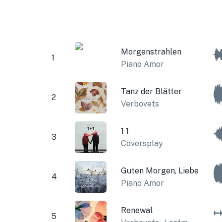
Morgenstrahlen
1
Piano Amor
Tanz der Blätter
2
Verbovets
1 1
3
Coversplay
Guten Morgen, Liebe
4
Piano Amor
Renewal
5