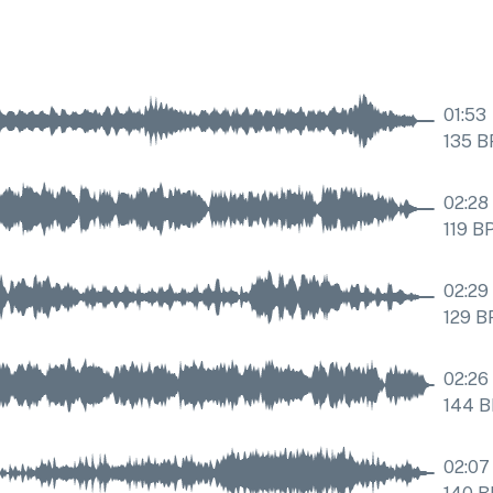
01:53
135
B
02:28
119
B
02:29
129
B
02:26
144
B
02:07