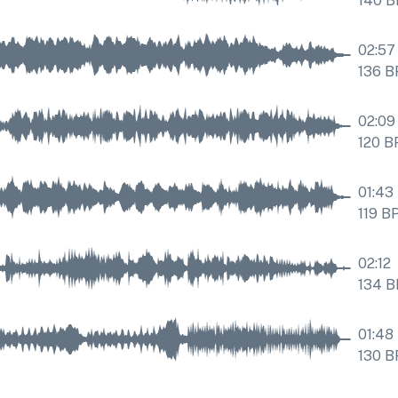
140
B
02:57
136
B
02:09
120
B
01:43
119
B
02:12
134
B
01:48
130
B