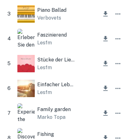
Piano Ballad
3
Verbovets
Faszinierend
4
Lesfm
Stücke der Liebe
5
Lesfm
Einfacher Lebensstil
6
Lesfm
Family garden
7
Marko Topa
Fishing
8