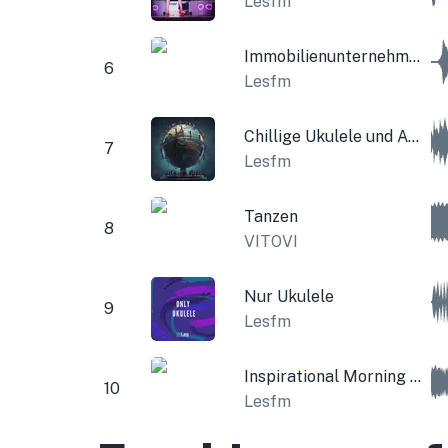
Lesfm
Immobilienunternehmen
6
Lesfm
Chillige Ukulele und Akustikgitarre
7
Lesfm
Tanzen
8
VITOVI
Nur Ukulele
9
Lesfm
Inspirational Morning Corporation
10
Lesfm