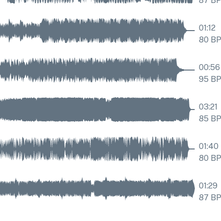
87
B
01:12
80
B
00:56
95
B
03:21
85
B
01:40
80
B
01:29
87
B