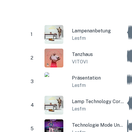
Lampenanbetung
1
Lesfm
Tanzhaus
2
VITOVI
Präsentation
3
Lesfm
Lamp Technology Corporate
4
Lesfm
Technologie Mode Unternehmen
5