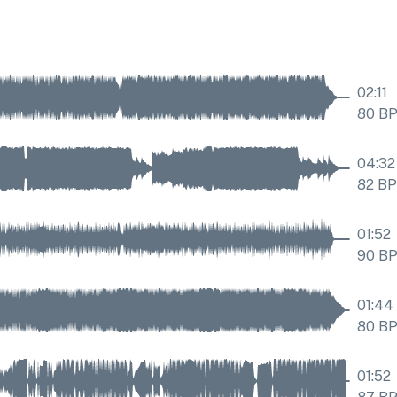
02:11
80
B
04:32
82
B
01:52
90
B
01:44
80
B
01:52