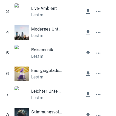
Live-Ambient
3
Lesfm
Modernes Unternehmen
4
Lesfm
Reisemusik
5
Lesfm
Energiegeladener Indie-Rock
6
Lesfm
Leichter Unternehmenshintergrund
7
Lesfm
Stimmungsvolle Lampe
8