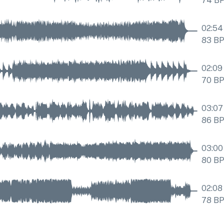
74
B
02:54
83
B
02:09
70
B
03:07
86
B
03:00
80
B
02:08
78
B