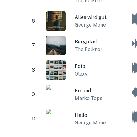
The Folkner
Alles wird gut.
6
George Mone
Bergpfad
7
The Folkner
Foto
8
Olexy
Freund
9
Marko Topa
Hallo
10
George Mone