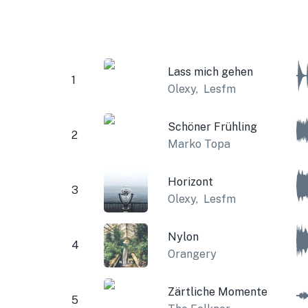
Lass mich gehen
1
Olexy
,
Lesfm
Schöner Frühling
2
Marko Topa
Horizont
3
Olexy
,
Lesfm
Nylon
4
Orangery
Zärtliche Momente
5