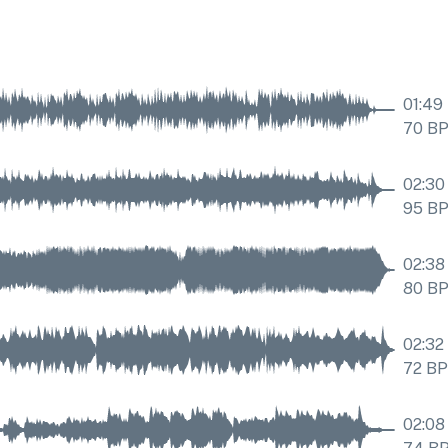
01:49
70
B
02:30
95
B
02:38
80
B
02:32
72
B
02:08