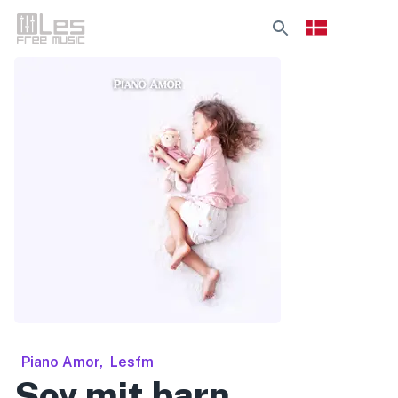
Piano Amor
,
Lesfm
Sov mit barn