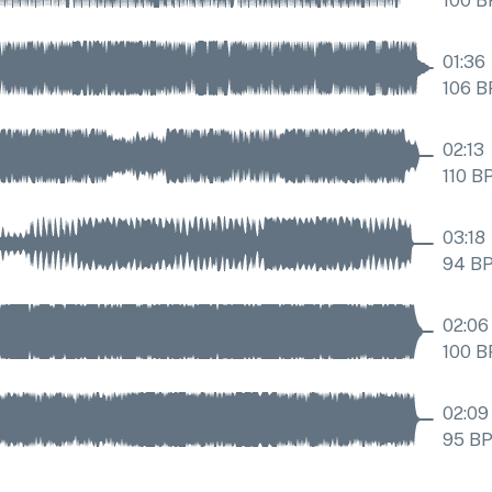
100
B
01:36
106
B
02:13
110
B
03:18
94
B
02:06
100
B
02:09
95
B