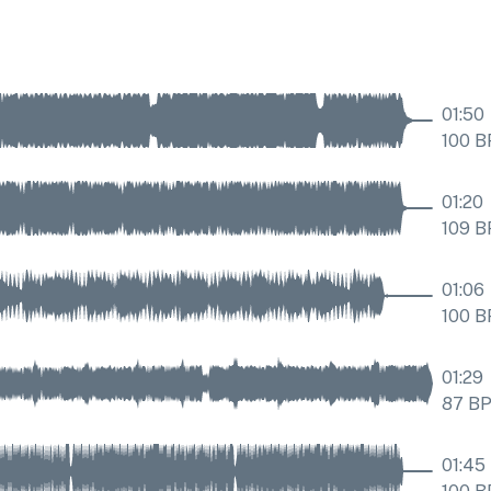
01:50
100
B
01:20
109
B
01:06
100
B
01:29
87
B
01:45