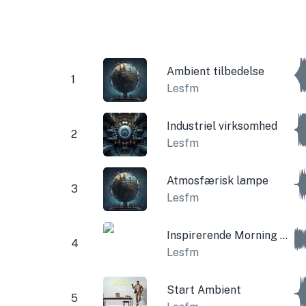
Ambient tilbedelse
1
Lesfm
Industriel virksomhed
2
Lesfm
Atmosfærisk lampe
3
Lesfm
Inspirerende Morning Corporation
4
Lesfm
Start Ambient
5