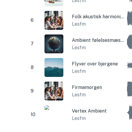
Lesfm
Folk akustisk harmonika
6
Lesfm
Ambient følelsesmæssig trist
7
Lesfm
Flyver over bjergene
8
Lesfm
Firmamorgen
9
Lesfm
Vertex Ambient
10
Lesfm