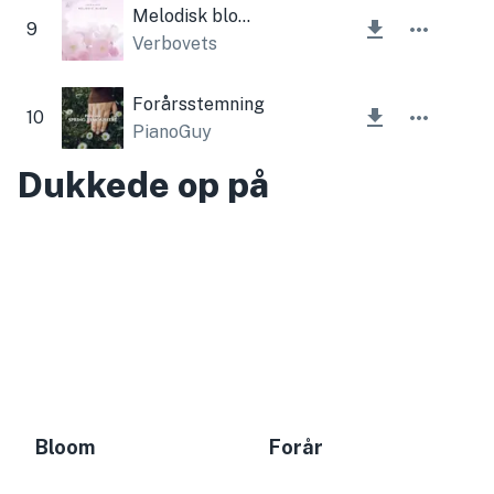
Melodisk blomst
9
Verbovets
Forårsstemning
10
PianoGuy
Dukkede op på
Bloom
Forår