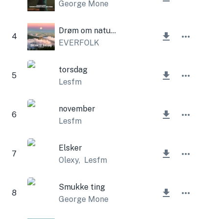
George Mone
Drøm om naturen
4
EVERFOLK
torsdag
5
Lesfm
november
6
Lesfm
Elsker
7
Olexy
,
Lesfm
Smukke ting
8
George Mone