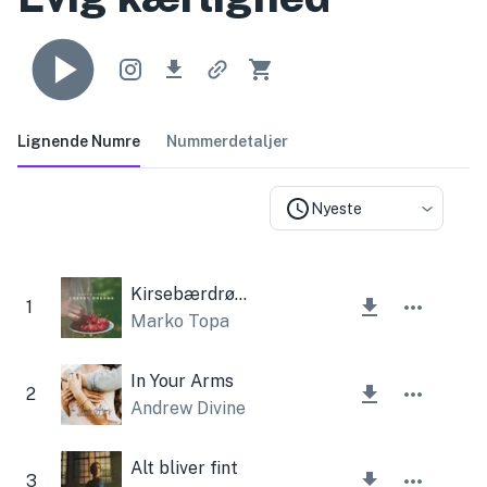
Lignende Numre
Nummerdetaljer
Nyeste
Kirsebærdrømme
1
Marko Topa
In Your Arms
2
Andrew Divine
Alt bliver fint
3