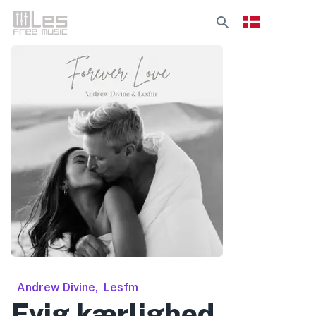
Andrew Divine
,
Lesfm
Evig kærlighed