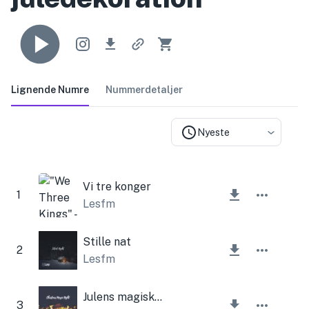
Lignende Numre
Nummerdetaljer
Nyeste
Vi tre konger
1
Lesfm
Stille nat
2
Lesfm
Julens magiske nat
3