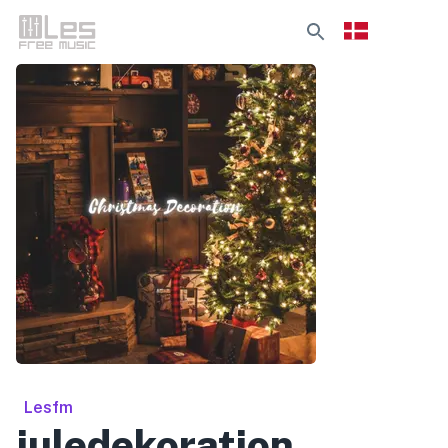
Lesfm
juledekoration