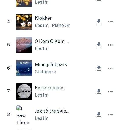
Lesfm
Klokker
4
Lesfm
,
Piano Amor
O Kom O Kom Emmanuel
5
Lesfm
Mine julebeats
6
Chillmore
Ferie kommer
7
Lesfm
Jeg så tre skibe (juleklokker)
8
Lesfm