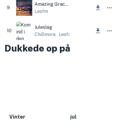
Amazing Grace of Christmas
9
Lesfm
Juleslag
10
Chillmore
,
Lesfm
Dukkede op på
Vinter
jul