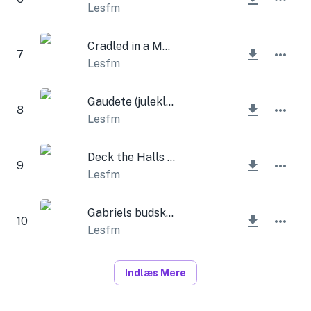
Lesfm
Cradled in a Manger Meanly (juleklokker)
7
Lesfm
Gaudete (juleklokker)
8
Lesfm
Deck the Halls (juleklokker)
9
Lesfm
Gabriels budskab (julemusikdåse og klokker)
10
Lesfm
Indlæs Mere