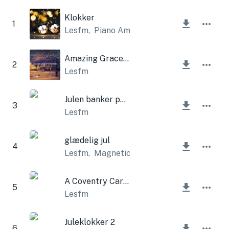
Klokker
1
Lesfm
,
Piano Amor
Amazing Grace of Christmas
2
Lesfm
Julen banker på døren
3
Lesfm
glædelig jul
4
Lesfm
,
Magnetic Trailer
A Coventry Carol (juleklokker)
5
Lesfm
Juleklokker 2
6