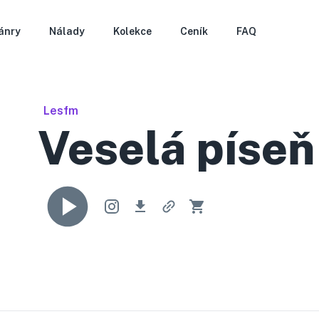
ánry
Nálady
Kolekce
Ceník
FAQ
Lesfm
Veselá píseň