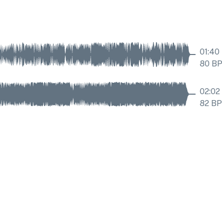
01:40
80
B
02:02
82
B