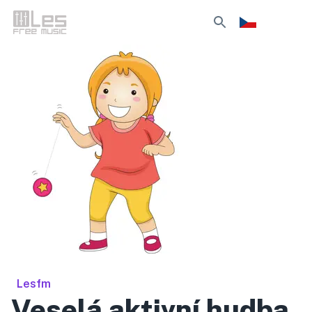
Lesfm
Veselá aktivní hudba