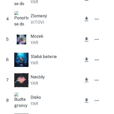
YAR
Zlomený
4
VITOVI
Mozek
5
YAR
Slabá baterie
6
YAR
Navždy
7
YAR
Disko
8
YAR