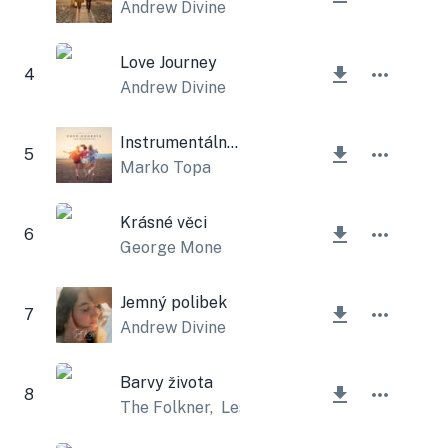
Andrew Divine
Love Journey
4
Andrew Divine
Instrumentální dobré okamžiky
5
Marko Topa
Krásné věci
6
George Mone
Jemný polibek
7
Andrew Divine
Barvy života
8
The Folkner
,
Lesfm