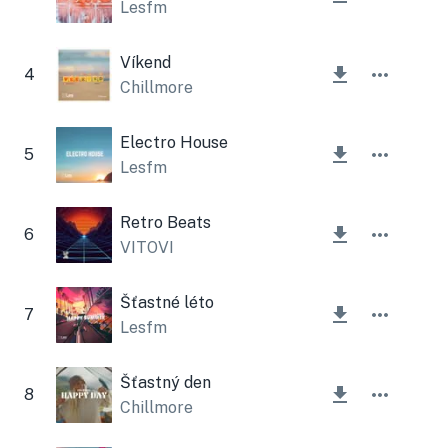
Lesfm
Víkend
4
Chillmore
Electro House
5
Lesfm
Retro Beats
6
VITOVI
Šťastné léto
7
Lesfm
Šťastný den
8
Chillmore