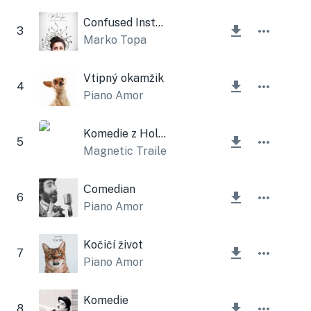
Confused Instrumental
3
Marko Topa
Vtipný okamžik
4
Piano Amor
Komedie z Hollywoodu
5
Magnetic Trailer
Сomedian
6
Piano Amor
Kočičí život
7
Piano Amor
Komedie
8