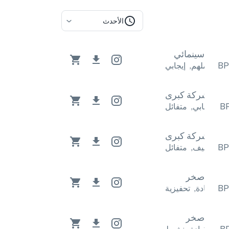
الأحدث
سينمائي
جابي
ملهم
,
إيجابي
رى
شركة كبرى
ئل
إيجابي
,
متفائل
رى
شركة كبرى
ائل
صيف
,
متفائل
صخر
ة
القيادة
,
تحفيزية
صخر