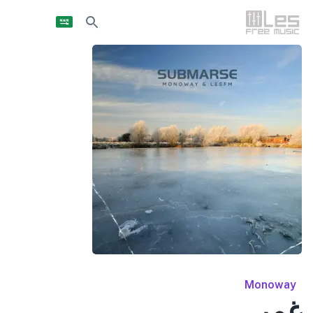
Monoway
غمر