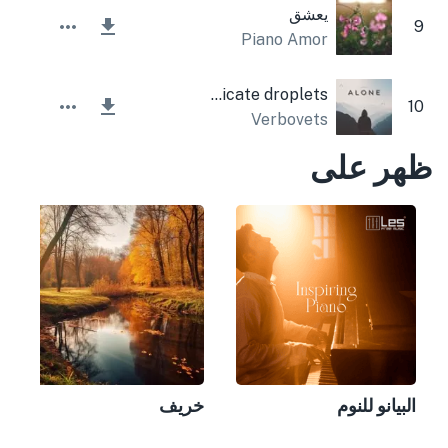
يعشق
9
Piano Amor
Delicate droplets
10
Verbovets
ظهر على
البيانو للنوم
خريف