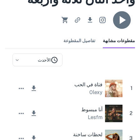
مقطوعات مشابهة
تفاصيل المقطوعة
الأحدث
فتاة في الحب
1
Olexy
أنا مبسوط
2
Lesfm
لحظات ساخنة
3