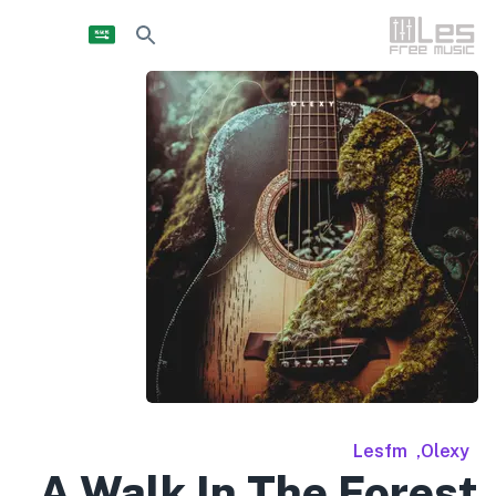
Lesfm
,
Olexy
A Walk In The Forest