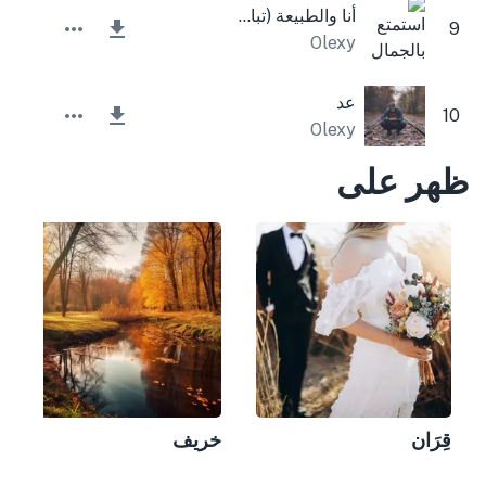
أنا والطبيعة (تباطأ وتردد)
9
Olexy
عد
10
Olexy
ظهر على
قِرَان
خريف